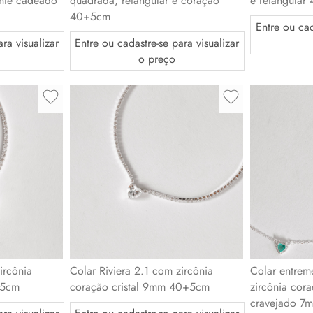
nte cadeado
quadrada, retangular e coração
e retangula
40+5cm
Entre ou cad
ra visualizar
Entre ou cadastre-se para visualizar
o preço
ircônia
Colar Riviera 2.1 com zircônia
Colar entrem
+5cm
coração cristal 9mm 40+5cm
zircônia cor
cravejado 7