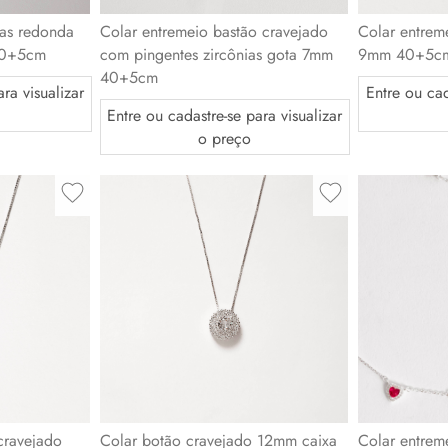
ias redonda
Colar entremeio bastão cravejado
Colar entrem
40+5cm
com pingentes zircônias gota 7mm
9mm 40+5c
40+5cm
ra visualizar
Entre ou cad
Entre ou cadastre-se para visualizar
o preço
Colar botão cravejado 12mm caixa
Colar entrem
cravejado