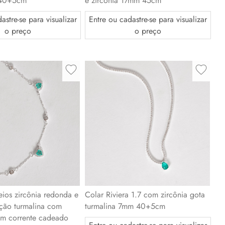
r 40+5cm
e zircônia 17mm 45cm
astre-se para visualizar
Entre ou cadastre-se para visualizar
o preço
o preço
eios zircônia redonda e
Colar Riviera 1.7 com zircônia gota
ação turmalina com
turmalina 7mm 40+5cm
mm corrente cadeado