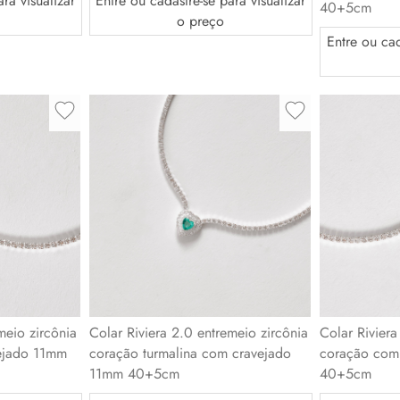
ra visualizar
Entre ou cadastre-se para visualizar
40+5cm
o preço
Entre ou cad
meio zircônia
Colar Riviera 2.0 entremeio zircônia
Colar Riviera
ejado 11mm
coração turmalina com cravejado
coração com
11mm 40+5cm
40+5cm