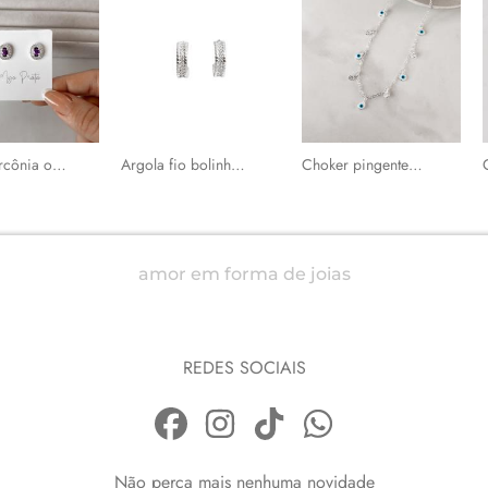
Brinco zircônia oval ametista com cravejado 11mm
Argola fio bolinhas com cravejado 15mm tarraxa
Choker pingentes olhos gregos e zircônias corrente cadeado
amor em forma de joias
REDES SOCIAIS
Não perca mais nenhuma novidade