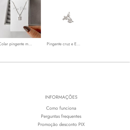
Colar pingente medalha Sagrado Coração cravejado 13mm 45cm
Pingente cruz e Espírito Santo cravejados 8mm
Anel fino coração
INFORMAÇÕES
Como funciona
Perguntas frequentes
Promoção desconto PIX