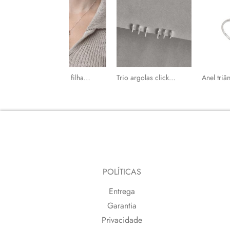
jado cristal
Colar mãe e filha cravejada 23mm 45cm
Trio argolas click redonda 9, 10 e 12mm cravejada
POLÍTICAS
Entrega
Garantia
Privacidade