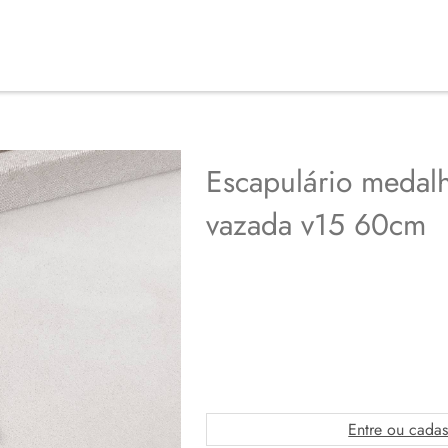
Escapulário medalh
vazada v15 60cm
Entre ou cadas