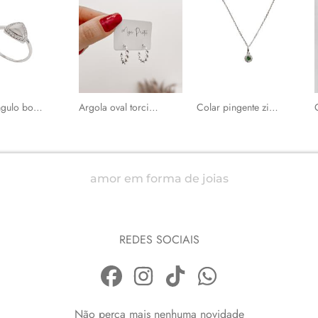
Anel triângulo borda cravejada
Argola oval torcida 20mm tarraxa
Colar pingente zircônia esmeralda com cravejado 6mm corrente cadeadinho 40cm
amor em forma de joias
REDES SOCIAIS
Não perca mais nenhuma novidade