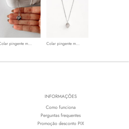
Colar pingente medalha letra F cravejada 15mm 45cm
Colar pingente moissanite oval cristal 8x6mm corrente cadeado 40+5cm
Piercing argola detalhe torcido 12mm
INFORMAÇÕES
Como funciona
Perguntas frequentes
Promoção desconto PIX